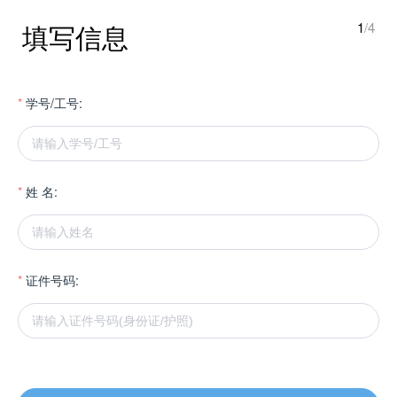
填写信息
1
/4
学号/工号:
姓 名:
证件号码: